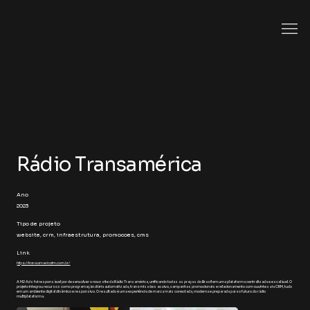
Rádio Transamérica
Ano
2023
Tipo de projeto
website, crm, infraestrutura, promocoes, cms
Link
https://transamericafm.com.br/
A M2 Ads foi responsável por desenvolver o novo site da Rádio Transamérica, unificando todas as praças do Brasil em uma plataforma centralizada e escalável. O
projeto integrou recursos como programação diária automatizada, transmissões ao vivo, campanhas promocionais e relacionamento com ouvintes via CRM, tudo
em um ambiente digital dinâmico e responsivo. O resultado é uma experiência de marca mais conectada, moderna e preparada para o futuro do rádio
multiplataforma.