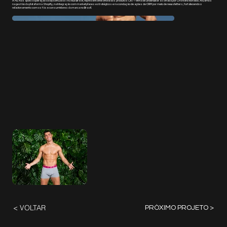
A M2 Ads apoia a operação da loja virtual da Th3 Hub Brasil, representante oficial dos produtos CR7 — linha de underwear assinada por Cristiano Ronaldo. Atuamos
na gestão da plataforma Shopify, na integração com marketplaces estratégicos e na condução de ações de CRM por meio de newsletters, fortalecendo o
relacionamento com os fãs e consumidores da marca no Brasil.
< VOLTAR
PRÓXIMO PROJETO >