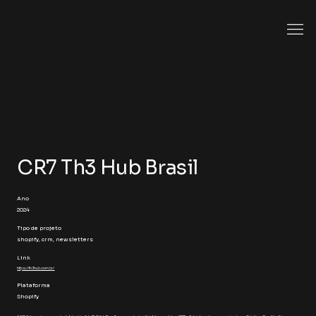
CR7 Th3 Hub Brasil
Ano
2024
Tipo de projeto
shopify, crm, newsletters
Link
https://th3hub.com.br/
Plataforma
Shopify