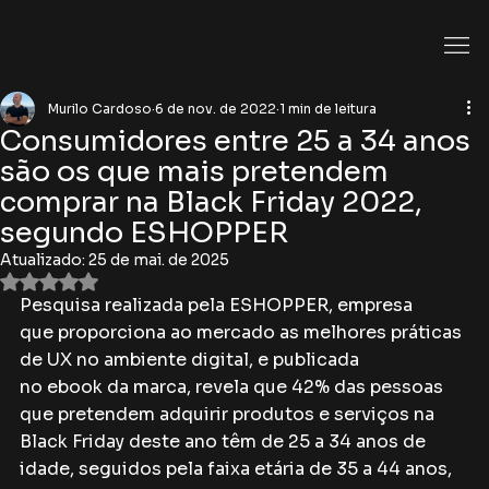
Murilo Cardoso
6 de nov. de 2022
1 min de leitura
Consumidores entre 25 a 34 anos
são os que mais pretendem
comprar na Black Friday 2022,
segundo ESHOPPER
Atualizado:
25 de mai. de 2025
Avaliado com NaN de 5 estrelas.
Pesquisa realizada pela ESHOPPER, empresa 
que proporciona ao mercado as melhores práticas 
de UX no ambiente digital, e publicada 
no ebook da marca, revela que 42% das pessoas 
que pretendem adquirir produtos e serviços na 
Black Friday deste ano têm de 25 a 34 anos de 
idade, seguidos pela faixa etária de 35 a 44 anos, 